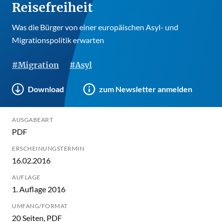
Reisefreiheit
Was die Bürger von einer europäischen Asyl- und
Migrationspolitik erwarten
#Migration
#Asyl
Download
zum Newsletter anmelden
AUSGABEART
PDF
ERSCHEINUNGSTERMIN
16.02.2016
AUFLAGE
1. Auflage 2016
UMFANG/FORMAT
20 Seiten, PDF