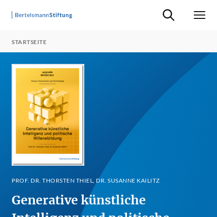
Suche ein-/ausb
Men
STARTSEITE
PROF. DR. THORSTEN THIEL, DR. SUSANNE KAILITZ
Generative künstliche