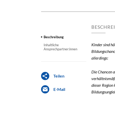
BESCHRE
Beschreibung
Kinder sind hä
Inhaltliche
Ansprechpartner:innen
Bildungschanc
allerdings:
Die Chancen au
Teilen
verhältnismäßi
dieser Region
E-Mail
Bildungsungle