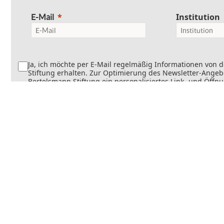
Institution
E-Mail
Ja, ich möchte per E-Mail regelmäßig Informationen von 
Stiftung erhalten. Zur Optimierung des Newsletter-Angebo
Bertelsmann Stiftung ein personalisiertes Link- und Öffn
Dabei wird erfasst, welche Inhalte geöffnet und welche Li
werden. Die Newsletter können teilweise personalisiert v
Die Einwilligung kann jederzeit mit Wirkung für die Zukun
werden. Weitere Informationen finden Sie in
unseren
Datenschutzinformationen
.
Senden