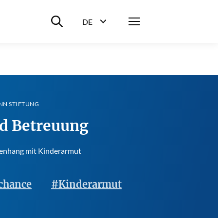
Suche ein-/ausblenden
Menü
DE
Sprachwahl ein-/ausblenden
NN STIFTUNG
nd Betreuung
menhang mit Kinderarmut
chance
#Kinderarmut