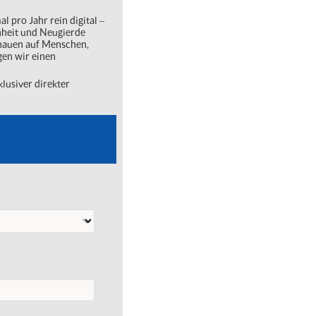
l pro Jahr rein digital ‒
nheit und Neugierde
chauen auf Menschen,
gen wir einen
lusiver direkter