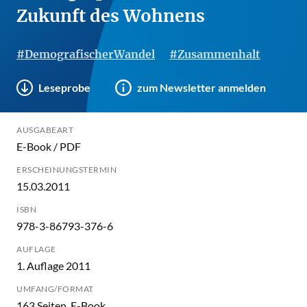
Zukunft des Wohnens
#DemografischerWandel
#Zusammenhalt
Leseprobe
zum Newsletter anmelden
AUSGABEART
E-Book / PDF
ERSCHEINUNGSTERMIN
15.03.2011
ISBN
978-3-86793-376-6
AUFLAGE
1. Auflage 2011
UMFANG/FORMAT
163 Seiten, E-Book