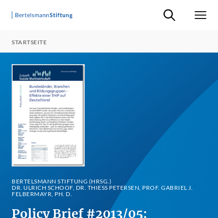
Suche ein-/ausb
Men
STARTSEITE
BERTELSMANN STIFTUNG (HRSG.)
DR. ULRICH SCHOOF, DR. THIESS PETERSEN, PROF. GABRIEL J. F
ELBERMAYR, PH. D.
Policy Brief #2013/05: