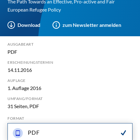
The Path Towards an Effective, Pro-active and Fair
European Refugee Policy
Download
zum Newsletter anmelden
AUSGABEART
PDF
ERSCHEINUNGSTERMIN
14.11.2016
AUFLAGE
1. Auflage 2016
UMFANG/FORMAT
31 Seiten, PDF
FORMAT
PDF