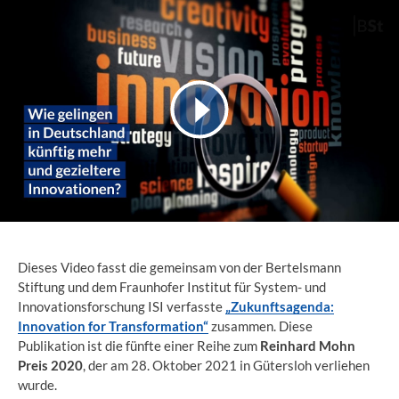
Dieses Video fasst die gemeinsam von der Bertelsmann
Stiftung und dem Fraunhofer Institut für System- und
Innovationsforschung ISI verfasste
„Zukunftsagenda:
Innovation for Transformation“
zusammen. Diese
Publikation ist die fünfte einer Reihe zum
Reinhard Mohn
Preis 2020
, der am 28. Oktober 2021 in Gütersloh verliehen
wurde.