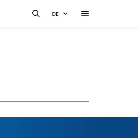
Suche ein-/ausblenden
Menü
DE
Sprachwahl ein-/ausblenden