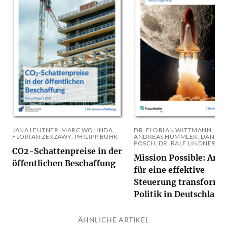
JANA LEUTNER, MARC WOLINDA,
DR. FLORIAN WITTMANN, DR.
FLORIAN ZERZAWY, PHILIPP BUHK
ANDREAS HUMMLER, DANIEL
POSCH, DR. RALF LINDNER
CO2-Schattenpreise in der
Mission Possible: Ansä
öffentlichen Beschaffung
für eine effektive
Steuerung transforma
Politik in Deutschland
ÄHNLICHE ARTIKEL