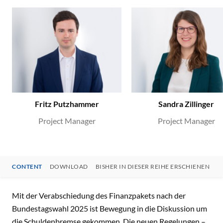
Fritz Putzhammer
Sandra Zillinger
Project Manager
Project Manager
CONTENT
DOWNLOAD
BISHER IN DIESER REIHE ERSCHIENEN
Ä
CONTENT
Mit der Verabschiedung des Finanzpakets nach der
Bundestagswahl 2025 ist Bewegung in die Diskussion um
die Schuldenbremse gekommen. Die neuen Regelungen –