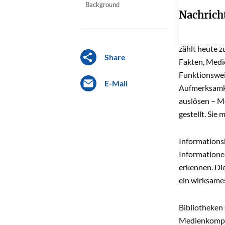
Background
Nachrich
Nachrich
Desinformatio
zählt heute z
Share
Fakten, Medie
Funktionsweis
E-Mail
Aufmerksamke
auslösen – Me
gestellt. Sie
Informations
Informationen
erkennen. Di
ein wirksame
Bibliotheken 
Medienkompet