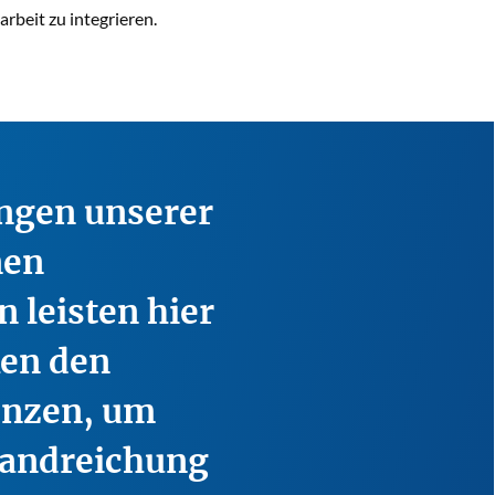
rbeit zu integrieren.
ungen unserer
nen
 leisten hier
ken den
enzen, um
Handreichung