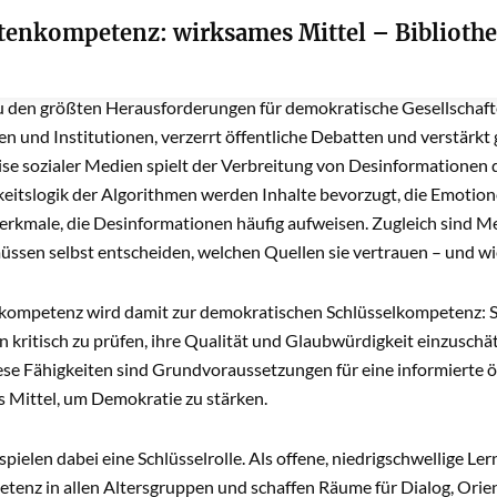
tenkompetenz: wirksames Mittel – Bibliothek
tenkompetenz: wirksames Mittel – Bibliothek
n – also gezielt falsche oder irreführende Informationen, die mit
u den größten Herausforderungen für demokratische Gesellschafte
n und Institutionen, verzerrt öffentliche Debatten und verstärkt g
e sozialer Medien spielt der Verbreitung von Desinformationen d
itslogik der Algorithmen werden Inhalte bevorzugt, die Emotio
rkmale, die Desinformationen häufig aufweisen. Zugleich sind Med
 müssen selbst entscheiden, welchen Quellen sie vertrauen – und w
kompetenz wird damit zur demokratischen Schlüsselkompetenz: Si
 kritisch zu prüfen, ihre Qualität und Glaubwürdigkeit einzusch
ese Fähigkeiten sind Grundvoraussetzungen für eine informierte 
s Mittel, um Demokratie zu stärken.
spielen dabei eine Schlüsselrolle. Als offene, niedrigschwellige Le
enz in allen Altersgruppen und schaffen Räume für Dialog, Orien