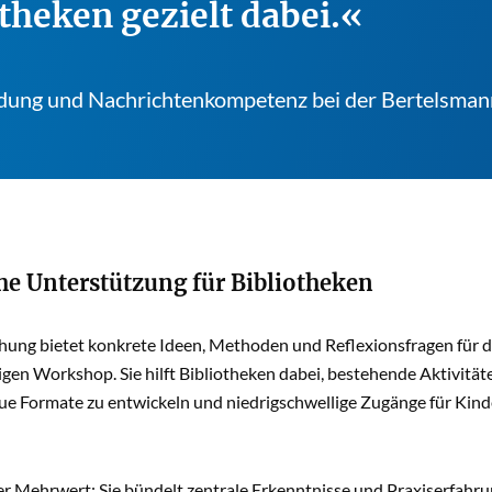
theken gezielt dabei.
ildung und Nachrichtenkompetenz bei der Bertelsman
he Unterstützung für Bibliotheken
hung bietet konkrete Ideen, Methoden und Reflexionsfragen für di
gen Workshop. Sie hilft Bibliotheken dabei, bestehende Aktivitä
ue Formate zu entwickeln und niedrigschwellige Zugänge für Kind
r Mehrwert: Sie bündelt zentrale Erkenntnisse und Praxiserfahrun