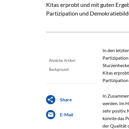
Kitas erprobt und mit guten Erge
Partizipation und Demokratiebil
In den letzte
Partizipation
Ähnliche Artikel
Sturzenhecke
Background
Kitas erprobt
Partizipatio
In Zusammenar
Share
werden. Im H
sehr positiv.
E-Mail
konnte das P
der Qualität