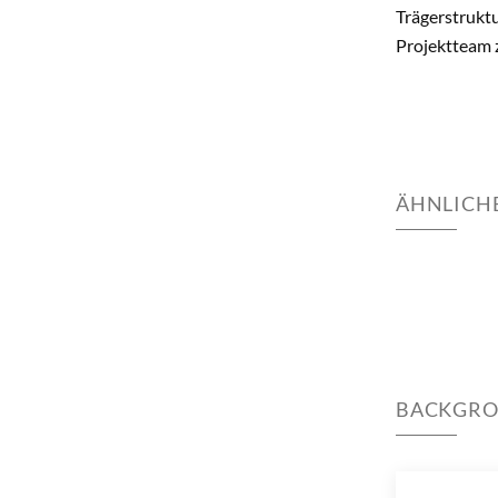
Trägerstrukt
Projektteam 
ÄHNLICHE
BACKGR