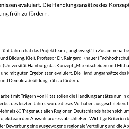
bnissen evaluiert. Die Handlungsansätze des Konzept
dung früh zu fördern.
n fünf Jahren hat das Projektteam „jungbewegt“ in Zusammenarbei
 und Bildung, Kiel), Professor Dr. Raingard Knauer (Fachhochschul
r (Universität Hamburg) das Konzept „Mitentscheiden und Mithande
 und mit guten Ergebnissen evaluiert. Die Handlungsansätze des 
n und Demokratiebildung früh zu fördern.
beit mit Trägern von Kitas sollen die Handlungsansätze nun in d
erbst des letzten Jahres wurde dieses Vorhaben ausgeschrieben. 
 Mehr als 60 Träger aus allen Regionen Deutschlands haben sich u
rojektteam den Auswahlprozess abschließen. Wichtige Kriterien 
 der Bewerbung eine ausgewogene regionale Verteilung und die Ab