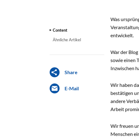
CONTENT
Was ursprüngl
Veranstaltun
Content
entwickelt.
Ähnliche Artikel
War der Blog 
sowie einen T
Inzwischen ha
Share
Wir haben dam
E-Mail
bestätigen u
andere Verbä
Arbeit promin
Wir freuen un
Menschen ein