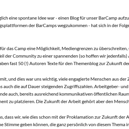
ich eine spontane Idee war - einen Blog für unser BarCamp aufzu
gsplattformen der BarCamps wegzukommen - hat sich in der Folg
für das Camp eine Möglichkeit, Mediengrenzen zu überschreiten, s
eil der Community zu einer spannenden (so hoffen wir jedenfalls)
ben fast 50 (!) Autoren Texte für den Themenblog zur Zukunft der
it, und dies war uns wichtig, viele engagierte Menschen aus der Z
ns auch die auf Dauer steigenden Zugriffszahlen. Arbeitgeber- un
nde auch, bereits ausreichend kommunikativen öffentlichen Raum,
ent zu platzieren. Die Zukunft der Arbeit gehört aber den Mensch
s, dass wir, wie dies schon mit der Proklamation zur Zukunft der 
e Stimme geben können, die ganz persönlich von diesem Thema im