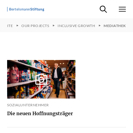
Suche ein-/ausb
Men
RTSEITE
OUR PROJECTS
INCLUSIVE GROWTH
MEDIATHEK
SOZIALUNTERNEHMER
Die neuen Hoffnungsträger