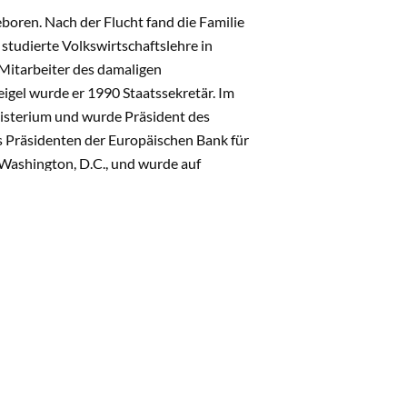
boren. Nach der Flucht fand die Familie
studierte Volkswirtschaftslehre in
 Mitarbeiter des damaligen
gel wurde er 1990 Staatssekretär. Im
isterium und wurde Präsident des
 Präsidenten der Europäischen Bank für
Washington, D.C., und wurde auf
er Direktor des Internationalen
räsidenten der Bundesrepublik
s Bildungswesen und ein
st Köhler gab es eine vertrauensvolle
 bildete das "Forum Demographischer
en dieser Allianz zur Sensibilisierung