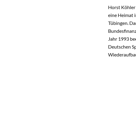
Horst Köhler 
eine Heimat i
Tübingen. Da
Bundesfinanz
Jahr 1993 be
Deutschen Sp
Wiederaufbau
Empfehlung d
Währungsfon
Am 23. Mai 2
Deutschland.
lösungsorien
Zwischen der
Zusammenarbe
Wandel". Zwi