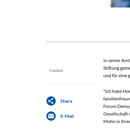
CONTENT
In seiner Am
Stiftung gem
Content
und für eine 
"Ich habe Ho
familienfreun
Share
Forum Demogr
Gesellschaft 
E-Mail
Mohn in ihre