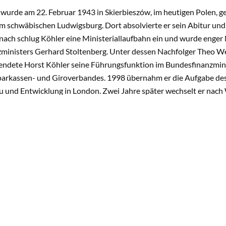
wurde am 22. Februar 1943 in Skierbieszów, im heutigen Polen, ge
m schwäbischen Ludwigsburg. Dort absolvierte er sein Abitur und 
nach schlug Köhler eine Ministeriallaufbahn ein und wurde enger
ministers Gerhard Stoltenberg. Unter dessen Nachfolger Theo Wei
endete Horst Köhler seine Führungsfunktion im Bundesfinanzmin
arkassen- und Giroverbandes. 1998 übernahm er die Aufgabe des
 und Entwicklung in London. Zwei Jahre später wechselt er nach 
es damaligen Bundeskanzlers Gerhard Schröder Geschäftsführend
ds (IWF).
004 wählte die Bundesversammlung Horst Köhler zum 9. Bundesp
 Zur Erneuerung Deutschlands gehörten für ihn auch ein bessere
tierter Umgang mit den Folgen des demographischen Wandels.
 Bertelsmann Stiftung und dem ehemaligen Bundespräsidenten Hor
it und enge Partnerschaft. Den roten Faden dieser Kooperation
schen dem 6. Dezember 2005 und dem 2. April 2009 fanden im Rahm