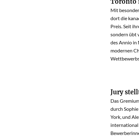
Toronto 
Mit besonder
dort die kana
Preis. Seit i
sondern übt v
des Annio in
modernen Cha
Wettbewerbs
Jury stel
Das Gremium 
durch Sophie
York, und Al
internationa
Bewerberinne