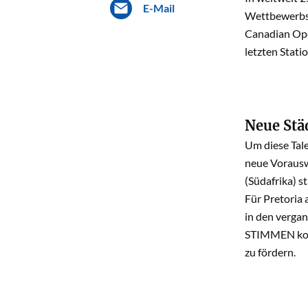
E-Mail
Wettbewerbs 
Canadian Ope
letzten Stati
Neue Stä
Um diese Tal
neue Vorausw
(Südafrika) 
Für Pretoria 
in den verga
STIMMEN kons
zu fördern.