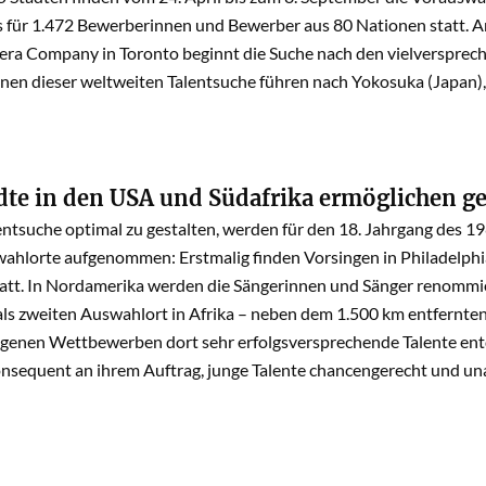
für 1.472 Bewerberinnen und Bewerber aus 80 Nationen statt. A
ra Company in Toronto beginnt die Suche nach den vielversprech
onen dieser weltweiten Talentsuche führen nach Yokosuka (Japan)
dte in den USA und Südafrika ermöglichen ge
entsuche optimal zu gestalten, werden für den 18. Jahrgang des 1
ahlorte aufgenommen: Erstmalig finden Vorsingen in Philadelphi
statt. In Nordamerika werden die Sängerinnen und Sänger renom
als zweiten Auswahlort in Afrika – neben dem 1.500 km entfernten
ngenen Wettbewerben dort sehr erfolgsversprechende Talente en
equent an ihrem Auftrag, junge Talente chancengerecht und u