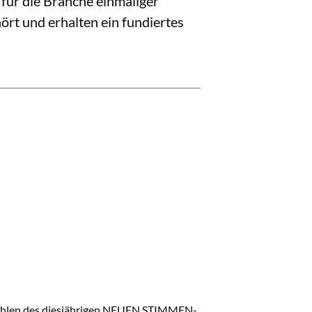
für die Branche einmaliger
t und erhalten ein fundiertes
swahlen des diesjährigen NEUEN STIMMEN-