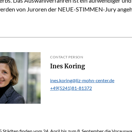
rbs. Das Auswahlverfahren ist ein aufwendiger und 
werden von Juroren der NEUE-STIMMEN-Jury angehör
CONTACT PERSON
Ines Koring
ines.koring@liz-mohn-center.de
+49(5241)81-81372
25 Städten finden vom 24. April bis zum 8. September die Vorau