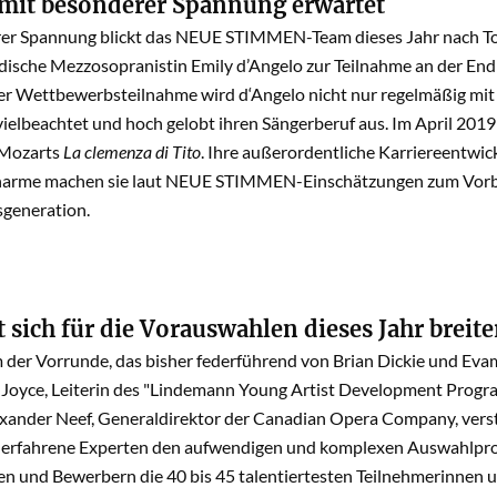
mit besonderer Spannung erwartet
er Spannung blickt das NEUE STIMMEN-Team dieses Jahr nach Toron
dische Mezzosopranistin Emily d’Angelo zur Teilnahme an der End
hrer Wettbewerbsteilnahme wird d‘Angelo nicht nur regelmäßig mi
ielbeachtet und hoch gelobt ihren Sängerberuf aus. Im April 2019 
 Mozarts
La clemenza di Tito
. Ihre außerordentliche Karriereentwic
rme machen sie laut NEUE STIMMEN-Einschätzungen zum Vorbil
generation.
lt sich für die Vorauswahlen dieses Jahr breite
der Vorrunde, das bisher federführend von Brian Dickie und Evam
 Joyce, Leiterin des "Lindemann Young Artist Development Prog
exander Neef, Generaldirektor der Canadian Opera Company, verstä
l erfahrene Experten den aufwendigen und komplexen Auswahlproz
n und Bewerbern die 40 bis 45 talentiertesten Teilnehmerinnen 