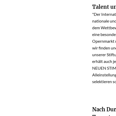
Talent u
"Der Interna
nationale und
dem Wettbewe
eine besonder
Opernmarkt m
wir finden u
unserer Stif
erhält auch j
NEUEN STIMME
Alleinstellu
selektieren s
Nach Dur