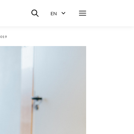
Suche ein-/ausblenden
Menü
EN
Sprachwahl ein-/ausblenden
2019