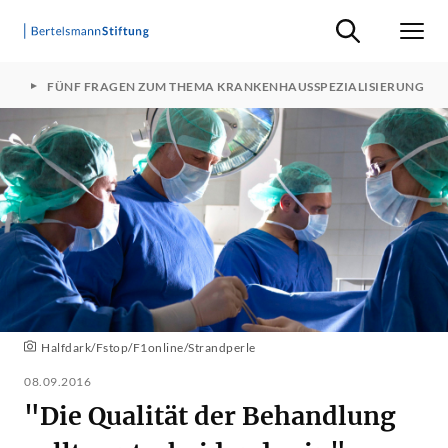
Suche ein-/ausb
Men
ICS
FÜNF FRAGEN ZUM THEMA KRANKENHAUSSPEZIALISIERUNG
Halfdark/Fstop/F1online/Strandperle
08.09.2016
"Die Qualität der Behandlung