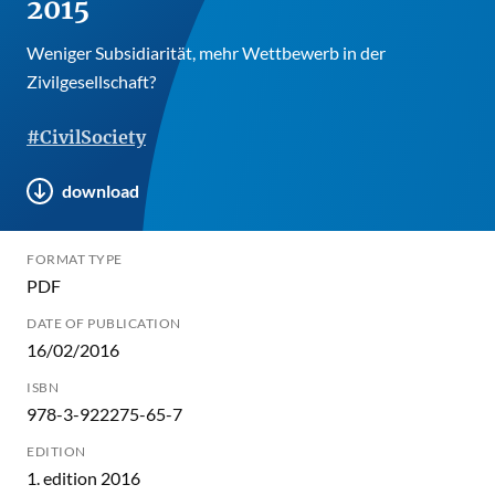
2015
Weniger Subsidiarität, mehr Wettbewerb in der
Zivilgesellschaft?
#CivilSociety
download
FORMAT TYPE
PDF
DATE OF PUBLICATION
16/02/2016
ISBN
978-3-922275-65-7
EDITION
1. edition 2016