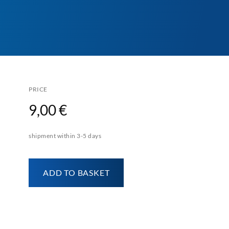
PRICE
9,00 €
shipment within 3-5 days
ADD TO BASKET