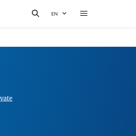
Suche ein-/ausblenden
Menü
EN
Sprachwahl ein-/ausblenden
vate