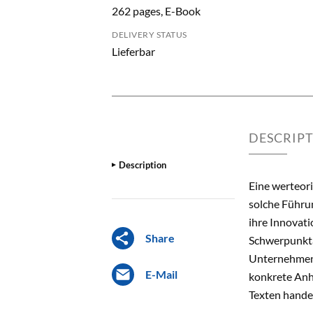
262 pages, E-Book
DELIVERY STATUS
Lieferbar
DESCRIP
Description
Eine werteori
solche Führu
ihre Innovat
Share
Schwerpunkta
Unternehmens
E-Mail
konkrete Anh
Texten handel