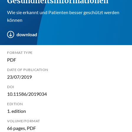
Gesundheitsinformationen
Wie sie erkannt und Patienten besser geschützt werden
können
download
FORMAT TYPE
PDF
DATE OF PUBLICATION
23/07/2019
DOI
10.11586/2019034
EDITION
1. edition
VOLUME/FORMAT
66 pages, PDF