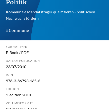
Politik
Kommunale Mandatsträger qualifizieren - politischen
Nachwuchs fördern
#Commune
FORMAT TYPE
E-Book / PDF
DATE OF PUBLICATION
23/07/2010
ISBN
978-3-86793-165-6
EDITION
1. edition 2010
VOLUME/FORMAT
160 pages, E-Book