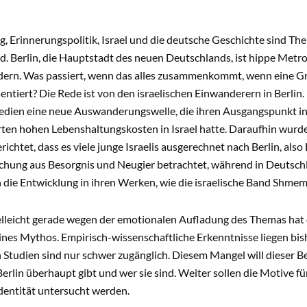
 Erinnerungspolitik, Israel und die deutsche Geschichte sind Th
ird. Berlin, die Hauptstadt des neuen Deutschlands, ist hippe Me
ndern. Was passiert, wenn das alles zusammenkommt, wenn eine G
entiert? Die Rede ist von den israelischen Einwanderern in Berlin
Medien eine neue Auswanderungswelle, die ihren Ausgangspunkt in
erten hohen Lebenshaltungskosten in Israel hatte. Daraufhin wurd
chtet, dass es viele junge Israelis ausgerechnet nach Berlin, also 
schung aus Besorgnis und Neugier betrachtet, während in Deutschl
 die Entwicklung in ihren Werken, wie die israelische Band Shmeme
elleicht gerade wegen der emotionalen Aufladung des Themas hat di
nes Mythos. Empirisch-wissenschaftliche Erkenntnisse liegen bish
 Studien sind nur schwer zugänglich. Diesem Mangel will dieser Ber
n Berlin überhaupt gibt und wer sie sind. Weiter sollen die Motiv
dentität untersucht werden.