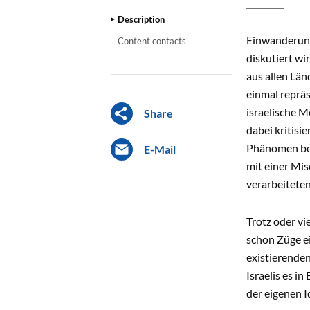
Description
Einwanderung,
Content contacts
diskutiert w
aus allen Lä
einmal repräs
israelische 
Share
dabei kritisi
Phänomen beri
E-Mail
mit einer Mi
verarbeiteten
Trotz oder vi
schon Züge ei
existierenden
Israelis es i
der eigenen I