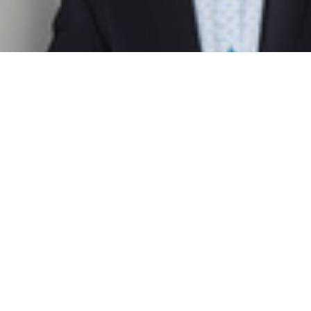
Dr. Kai Unzicker
Senior Project Manager