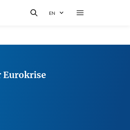
Suche ein-/ausblenden
Menü
EN
Sprachwahl ein-/ausblenden
r Eurokrise