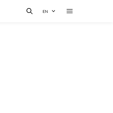
Suche ein-/ausblenden
Menü
EN
Sprachwahl ein-/ausblenden