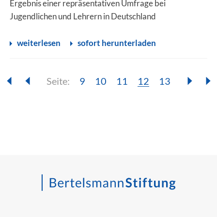
Ergebnis einer repräsentativen Umfrage bei
Jugendlichen und Lehrern in Deutschland
weiterlesen
sofort herunterladen
Seite:
Seite:
Seite:
Seite:
Seite:
Seite:
9
10
11
12
13