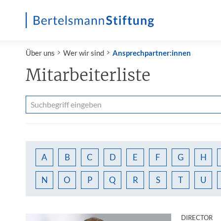
Startseite
Über uns
Wer wir sind
Ansprechpartner:innen
Mitarbeiterliste
SUCHE
A
B
C
D
E
F
G
H
N
O
P
Q
R
S
T
U
:
DIRECTOR