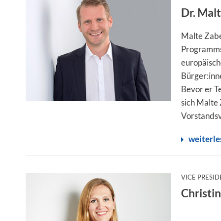
Dr. Mal
Malte Zabe
Programms 
europäisch
Bürger:inn
Bevor er T
sich Malte
Vorstandsv
weiterle
VICE PRESI
Christi