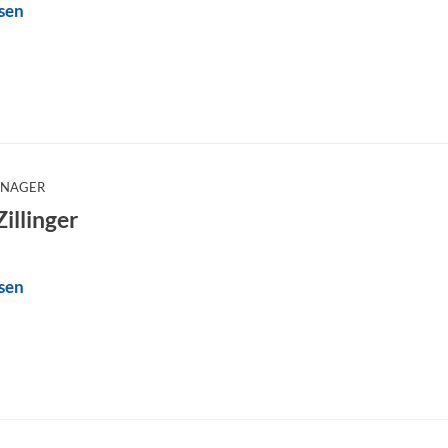
sen
:
ANAGER
illinger
sen