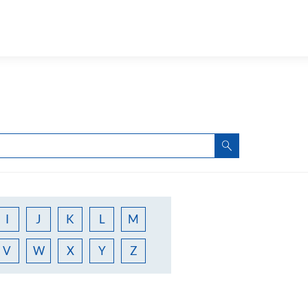
I
J
K
L
M
V
W
X
Y
Z