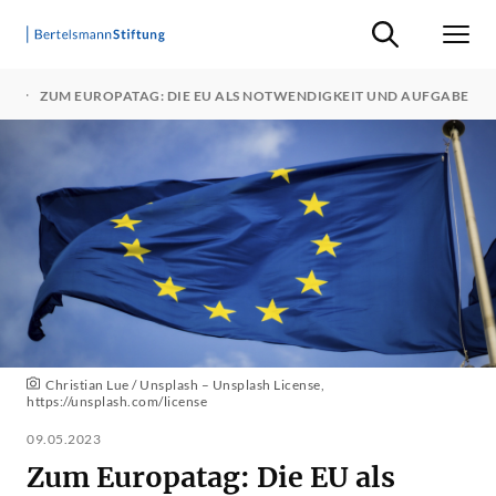
Suche ein-/ausb
Men
N
ZUM EUROPATAG: DIE EU ALS NOTWENDIGKEIT UND AUFGABE
Christian Lue / Unsplash – Unsplash License,
https://unsplash.com/license
09.05.2023
Zum Europatag: Die EU als