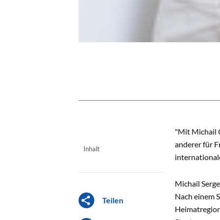
INHALT
"Mit Michail
anderer für F
Inhalt
international
Michail Serg
Nach einem S
Teilen
Heimatregion.