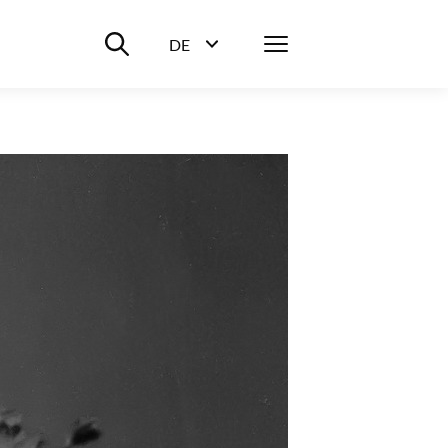
Suche ein-/ausblenden
Menü
DE
Sprachwahl ein-/ausblenden