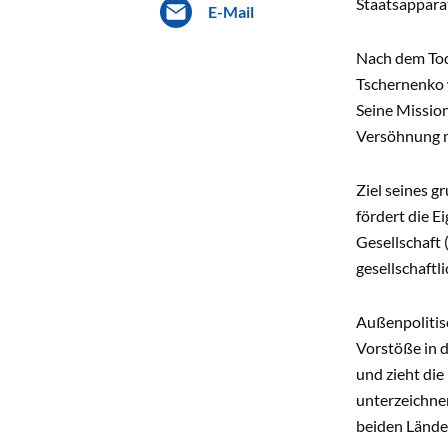
Staatsapparat
E-Mail
Nach dem Tod
Tschernenko 
Seine Mission
Versöhnung m
Ziel seines 
fördert die E
Gesellschaft 
gesellschaftl
Außenpolitis
Vorstöße in d
und zieht die
unterzeichne
beiden Lände