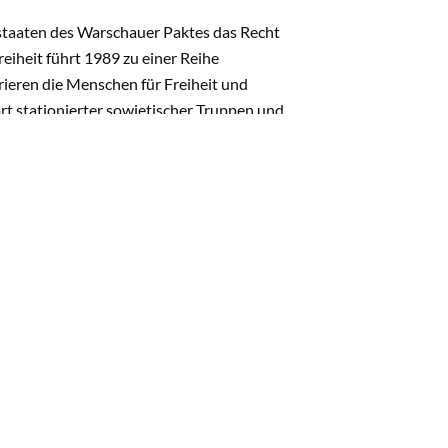
staaten des Warschauer Paktes das Recht
eiheit führt 1989 zu einer Reihe
ieren die Menschen für Freiheit und
rt stationierter sowjetischer Truppen und
nem vereinten Deutschland die volle
rd er von seiner Partei zum ersten
euen, friedlicheren Weltordnung wird
al hoch angesehen führen seine
 21. Dezember 1991 vereinbaren er und
a vom 4. bis 11. März 1992 auf Einladung
Bonn, Gütersloh und Hamburg. Bei diesem
taatsstreich", München 1991, und "Der