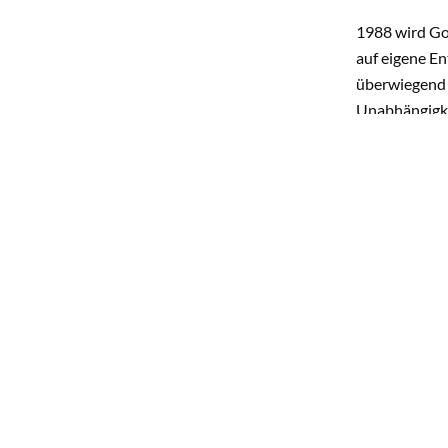
1988 wird Go
auf eigene En
überwiegend 
Unabhängigkei
ermöglicht so
In einem Tre
Souveränität 
Staatspräsid
Gorbatschow 
Reformanstre
der russische
Nur wenige W
von Bertelsm
privat organi