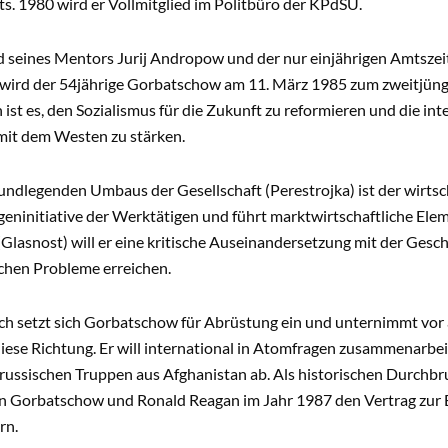
s. 1980 wird er Vollmitglied im Politbüro der KPdSU.
 seines Mentors Jurij Andropow und der nur einjährigen Amtszei
wird der 54jährige Gorbatschow am 11. März 1985 zum zweitjüng
 ist es, den Sozialismus für die Zukunft zu reformieren und die in
it dem Westen zu stärken.
grundlegenden Umbaus der Gesellschaft (Perestrojka) ist der wirt
igeninitiative der Werktätigen und führt marktwirtschaftliche Ele
(Glasnost) will er eine kritische Auseinandersetzung mit der Gesc
ichen Probleme erreichen.
ch setzt sich Gorbatschow für Abrüstung ein und unternimmt vor
iese Richtung. Er will international in Atomfragen zusammenarbe
 russischen Truppen aus Afghanistan ab. Als historischen Durchb
n Gorbatschow und Ronald Reagan im Jahr 1987 den Vertrag zur Be
rn.