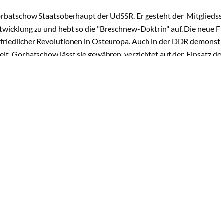
rbatschow Staatsoberhaupt der UdSSR. Er gesteht den Mitglieds
twicklung zu und hebt so die "Breschnew-Doktrin" auf. Die neue Fr
friedlicher Revolutionen in Osteuropa. Auch in der DDR demonstr
t. Gorbatschow lässt sie gewähren, verzichtet auf den Einsatz do
 die deutsch-deutsche Einheit.
ffen mit Bundeskanzler Helmut Kohl 1990 gesteht Gorbatschow ei
und die freie Wahl der Bündniszugehörigkeit zu. Im selben Jahr wi
enten der UdSSR gewählt. Für seine Leistung beim Aufbau einer n
im Oktober 1990 mit dem Friedensnobelpreis geehrt. Internation
ngungen im Inneren jedoch zum Zusammenbruch der UdSSR. Zum
 Präsident Boris Jelzin die Auflösung der UdSSR.
ochen später besuchen Michail Gorbatschow und seine Frau Raiss
ann die Bundesrepublik Deutschland mit Stationen in München, 
sierten Aufenthalt für den Bestseller-Autor Gorbatschow ("Der S