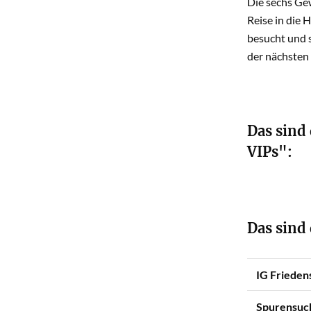
Die sechs Ge
Reise in die 
besucht und s
der nächsten 
Das sind
VIPs":
Das sind 
IG Frieden
Spurensuch