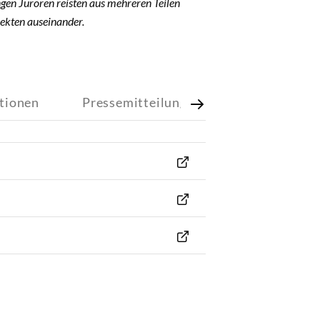
ngen Juroren reisten aus mehreren Teilen
jekten auseinander.
tionen
Pressemitteilung
Infos
Nach rechts scrol