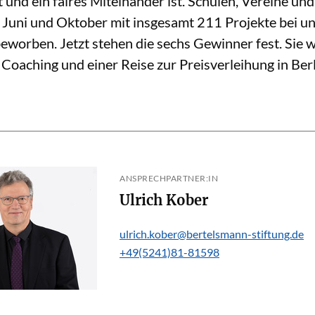
lt und ein faires Miteinander ist. Schulen, Vereine 
 Juni und Oktober mit insgesamt 211 Projekte bei u
worben. Jetzt stehen die sechs Gewinner fest. Sie 
Coaching und einer Reise zur Preisverleihung in Berl
ANSPRECHPARTNER:IN
Ulrich Kober
ulrich.kober@bertelsmann-stiftung.de
+49(5241)81-81598