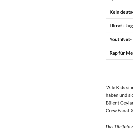
Kein deuts
Likrat - Ju
YouthNet-
Rap für Me
"Alle Kids si
haben und si
Bülent Ceyla
Crew FanatiX
Das Titelfoto 