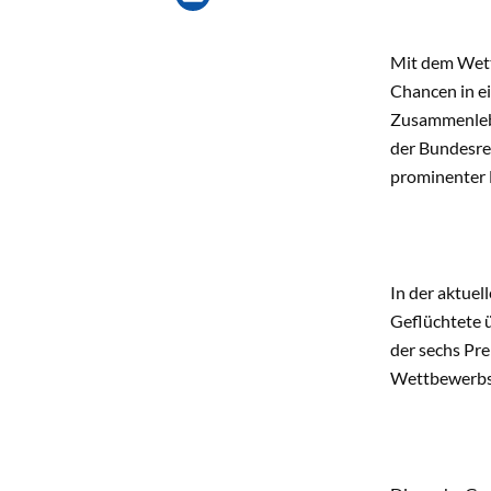
Mit dem Wettb
Chancen in ei
Zusammenlebe
der Bundesre
prominenter 
In der aktuel
Geflüchtete ü
der sechs Pr
Wettbewerbsr