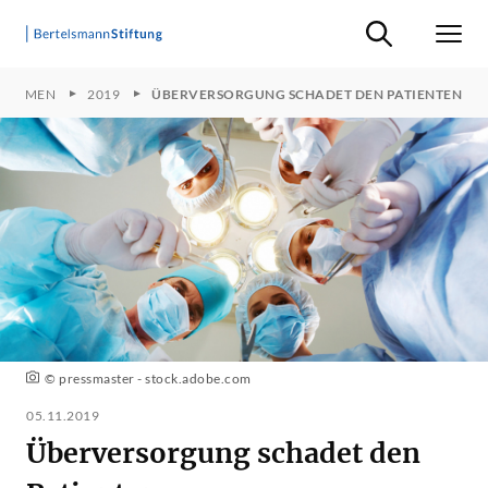
Suche ein-/ausb
Men
THEMEN
2019
ÜBERVERSORGUNG SCHADET DEN PATIENTEN
© pressmaster - stock.adobe.com
05.11.2019
Überversorgung schadet den