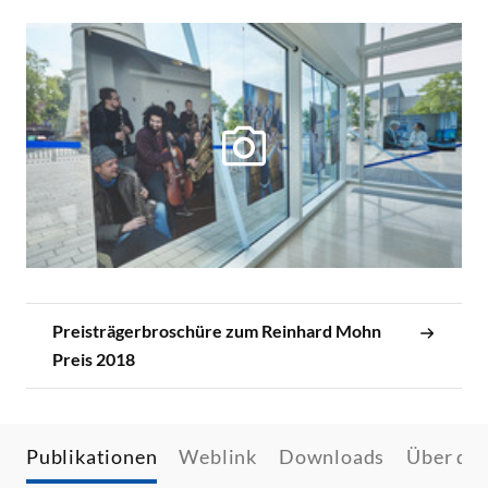
Preisträgerbroschüre zum Reinhard Mohn
Preis 2018
Publikationen
Weblink
Downloads
Über den