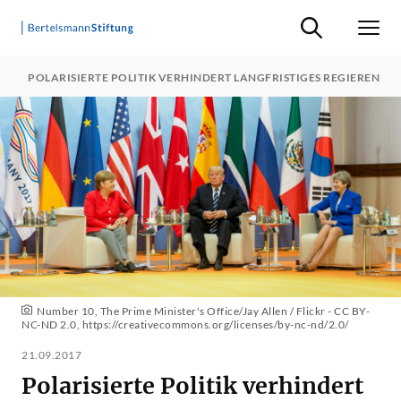
Suche ein-/ausb
Men
7
POLARISIERTE POLITIK VERHINDERT LANGFRISTIGES REGIEREN
Number 10, The Prime Minister's Office/Jay Allen / Flickr - CC BY-
NC-ND 2.0,
https://creativecommons.org/licenses/by-nc-nd/2.0/
21.09.2017
Polarisierte Politik verhindert