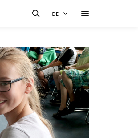
Suche ein-/ausblenden
Menü
DE
Sprachwahl ein-/ausblenden