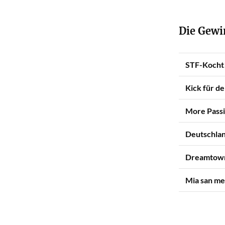
Die Gewi
STF-Kocht!
Kick für d
More Passi
Deutschlan
Dreamtown
Mia san me