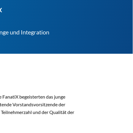
nge und Integration
ie FanatiX begeisterten das junge
tende Vorstandsvor­sitzende der
r Teil­nehmerzahl und der Qualität der