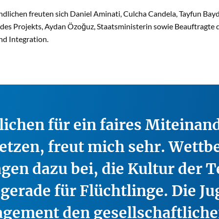
dlichen freuten sich Daniel Aminati, Culcha Candela, Tayfun Bayd
des Projekts, Aydan Özoğuz, Staatsministerin sowie Beauftragte 
nd Integration.
ichen für ein faires Miteinand
nsetzen, freut mich sehr. Wett
agen dazu bei, die Kultur der 
gerade für Flüchtlinge. Die J
agement den gesellschaftlich