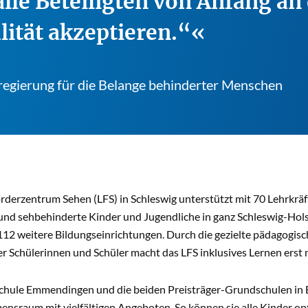
alle Beteiligten von Anfang a
lität akzeptieren.“
regierung für die Belange behinderter Menschen
rderzentrum Sehen (LFS) in Schleswig unterstützt mit 70 Lehrkrä
 und sehbehinderte Kinder und Jugendliche in ganz Schleswig-Ho
112 weitere Bildungseinrichtungen. Durch die gezielte pädagogis
r Schülerinnen und Schüler macht das LFS inklusives Lernen erst 
chule Emmendingen und die beiden Preisträger-Grundschulen in 
ensraum mit vielfältigen Angeboten. So können sie alle Kinder opt