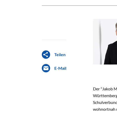
Teilen
E-Mail
Der "Jakob M
Württemberg,
Schulverbund
wohnortnah un