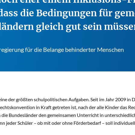
 dass die Bedingungen für ge
ländern gleich gut sein müsse
regierung für die Belange behinderter Menschen
 eine der größten schulpolitischen Aufgaben. Seit im Jahr 2009 in
chtskonvention in Kraft getreten ist, nach der alle Kinder das Re
n die Bundesländer den gemeinsamen Unterricht in unterschiedl
nn jeder Schüler – ob mit oder ohne Förderbedarf – soll individue