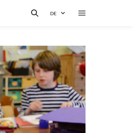
Suche ein-/ausblenden
Menü
DE
Sprachwahl ein-/ausblenden