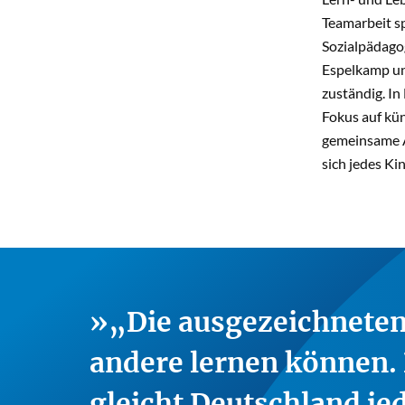
Teamarbeit sp
Sozialpädagog
Espelkamp und
zuständig. I
Fokus auf kü
gemeinsame Ar
sich jedes Ki
„Die ausgezeichneten 
andere lernen können. 
gleicht Deutschland je