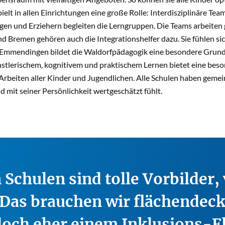
ielt in allen Einrichtungen eine große Rolle: Interdisziplinäre T
en und Erziehern begleiten die Lerngruppen. Die Teams arbeiten g
 Bremen gehören auch die Integrationshelfer dazu. Sie fühlen sic
n Emmendingen bildet die Waldorfpädagogik eine besondere Grundl
nstlerischem, kognitivem und praktischem Lernen bietet eine beso
beiten aller Kinder und Jugendlichen. Alle Schulen haben gemeins
nd mit seiner Persönlichkeit wertgeschätzt fühlt.
Schulen sind tolle Vorbilder,
Das brauchen wir flächendeck
doch eher einem Inklusions-F