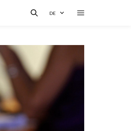
Suche ein-/ausblenden
Menü
DE
Sprachwahl ein-/ausblenden