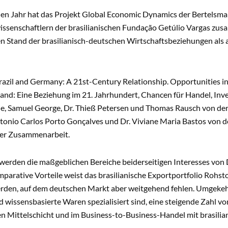
en Jahr hat das Projekt
Global Economic Dynamics
der Bertelsma
issenschaftlern der brasilianischen Fundação Getúlio Vargas zu
n Stand der brasilianisch-deutschen Wirtschaftsbeziehungen als 
razil and Germany: A 21st-Century Relationship. Opportunities in
nd: Eine Beziehung im 21. Jahrhundert, Chancen für Handel, Inve
e, Samuel George, Dr. Thieß Petersen und Thomas Rausch von der
ntonio Carlos Porto Gonçalves und Dr. Viviane Maria Bastos von d
ser Zusammenarbeit.
 werden die maßgeblichen Bereiche beiderseitigen Interesses von 
parative Vorteile weist das brasilianische Exportportfolio Rohsto
rden, auf dem deutschen Markt aber weitgehend fehlen. Umgekehr
 wissensbasierte Waren spezialisiert sind, eine steigende Zahl 
en Mittelschicht und im Business-to-Business-Handel mit brasilia