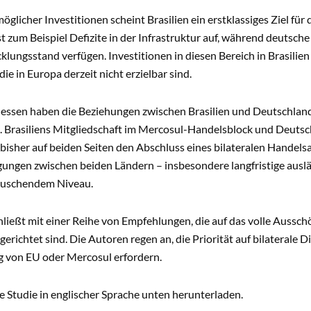
möglicher Investitionen scheint Brasilien ein erstklassiges Ziel fü
st zum Beispiel Defizite in der Infrastruktur auf, während deutsc
lungsstand verfügen. Investitionen in diesen Bereich in Brasili
ie in Europa derzeit nicht erzielbar sind.
essen haben die Beziehungen zwischen Brasilien und Deutschland i
. Brasiliens Mitgliedschaft im Mercosul-Handelsblock und Deutsc
bisher auf beiden Seiten den Abschluss eines bilateralen Handel
ungen zwischen beiden Ländern – insbesondere langfristige ausl
täuschendem Niveau.
hließt mit einer Reihe von Empfehlungen, die auf das volle Aussc
erichtet sind. Die Autoren regen an, die Priorität auf bilaterale Di
von EU oder Mercosul erfordern.
e Studie in englischer Sprache unten herunterladen.