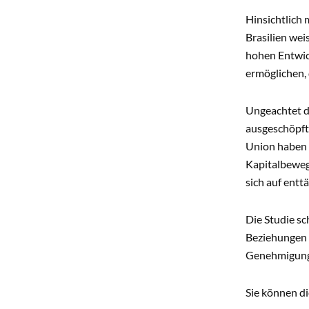
Hinsichtlich 
Brasilien wei
hohen Entwick
ermöglichen, d
Ungeachtet d
ausgeschöpft
Union haben 
Kapitalbeweg
sich auf ent
Die Studie sc
Beziehungen g
Genehmigung 
Sie können di