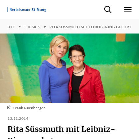
Suche ein-/ausb
Men
RTSEITE
THEMEN
RITA SÜSSMUTH MIT LEIBNIZ-RING GEEHRT
Frank Nürnberger
13.11.2014
Rita Süssmuth mit Leibniz-