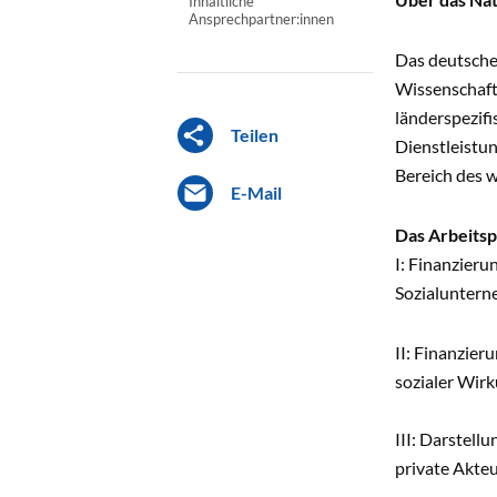
Inhaltliche
Ansprechpartner:innen
Das deutsche 
Wissenschaft 
länderspezif
Teilen
Dienstleistu
Bereich des w
E-Mail
Das Arbeitsp
I: Finanzieru
Sozialuntern
II: Finanzie
sozialer Wir
III: Darstel
private Akteu