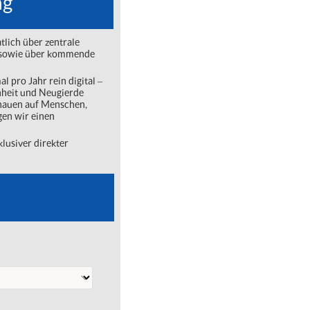
ng
lich über zentrale
ng sowie über kommende
l pro Jahr rein digital ‒
nheit und Neugierde
chauen auf Menschen,
gen wir einen
lusiver direkter