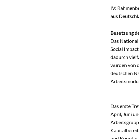
IV: Rahmenbe
aus Deutschl
Besetzung de
Das National
Social Impact
dadurch vielf
wurden von d
deutschen Nat
Arbeitsmodu
Das erste Tre
April, Juni u
Arbeitsgrupp
Kapitalberei
und Koordina