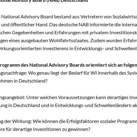
National Advisory Board bestand aus Vertretern von Sozialwirtsch
und öffentlicher Hand. Das deutsche NAB informierte die internat
ischen Gegebenheiten und Erfahrungen mit privatem Investitionska
ngen eines ausgebauten Wohlfahrtsstaates. Zudem wurden Erfahrun
irkungsorientierten Investierens in Entwicklungs- und Schwellenl
rogramm des National Advisory Boards orientiert sich an folge
ngsnachfrage: Wo genau liegt der Bedarf für WI innerhalb des Syst
ehmen in Deutschland?
rungsangebot: Unter welchen Voraussetzungen kann derartiges Inve
kung in Deutschland und in Entwicklungs-und Schwellenländern ak
lung der Wirkung: Wie können die Erfolgsfaktoren sozialer Progr
re für derartige Investitionen zu gewinnen?