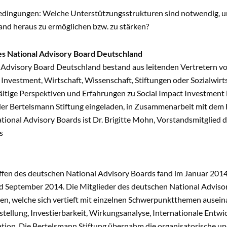
dingungen: Welche Unterstützungsstrukturen sind notwendig, u
and heraus zu ermöglichen bzw. zu stärken?
s National Advisory Board Deutschland
 Advisory Board Deutschland bestand aus leitenden Vertretern von
 Investment, Wirtschaft, Wissenschaft, Stiftungen oder Sozialwirts
ältige Perspektiven und Erfahrungen zu Social Impact Investment 
er Bertelsmann Stiftung eingeladen, in Zusammenarbeit mit de
ional Advisory Boards ist Dr. Brigitte Mohn, Vorstandsmitglied d
s
ffen des deutschen National Advisory Boards fand im Januar 2014 i
nd September 2014. Die Mitglieder des deutschen National Advisory
en, welche sich vertieft mit einzelnen Schwerpunktthemen auseina
tstellung, Investierbarkeit, Wirkungsanalyse, Internationale En
tion. Die Bertelsmann Stiftung übernahm die organisatorische un