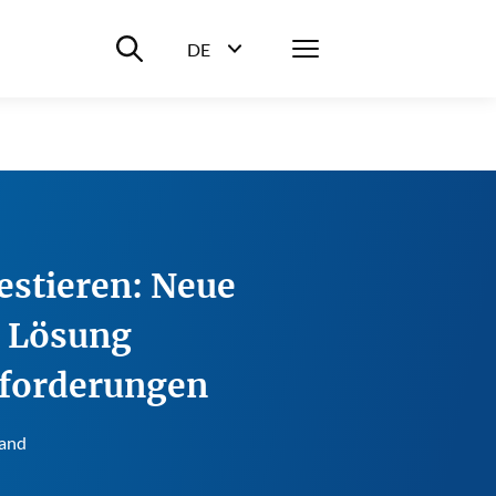
Suche ein-/ausblenden
Menü
DE
Sprachwahl ein-/ausblenden
estieren: Neue
r Lösung
sforderungen
land