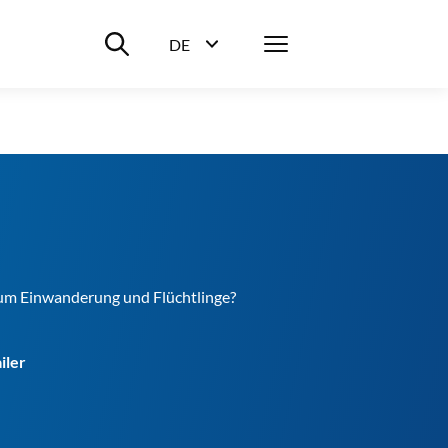
Suche ein-/ausblenden
Menü
DE
Sprachwahl ein-/ausblenden
um Einwanderung und Flüchtlinge?
iler