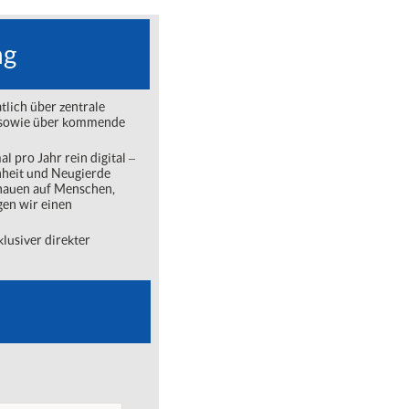
ng
lich über zentrale
ng sowie über kommende
l pro Jahr rein digital ‒
nheit und Neugierde
chauen auf Menschen,
gen wir einen
lusiver direkter