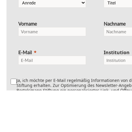
Vorname
Nachname
Institution
E-Mail
Ja, ich möchte per E-Mail regelmäßig Informationen von 
Stiftung erhalten. Zur Optimierung des Newsletter-Angebo
Bertelsmann Stiftung ein personalisiertes Link- und Öffn
Dabei wird erfasst, welche Inhalte geöffnet und welche Li
werden. Die Newsletter können teilweise personalisiert v
Die Einwilligung kann jederzeit mit Wirkung für die Zukun
werden. Weitere Informationen finden Sie in
unseren
Datenschutzinformationen
.