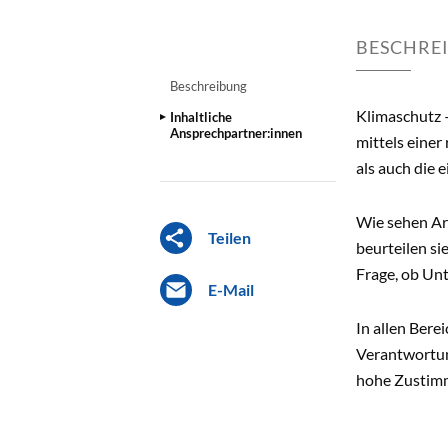
BESCHRE
Beschreibung
Klimaschutz 
Inhaltliche
Ansprechpartner:innen
mittels eine
als auch die e
Wie sehen Ar
Teilen
beurteilen si
Frage, ob Un
E-Mail
In allen Bere
Verantwortun
hohe Zustimm