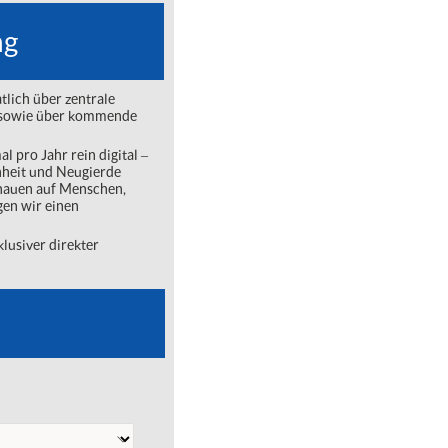
ng
lich über zentrale
ng sowie über kommende
l pro Jahr rein digital ‒
nheit und Neugierde
chauen auf Menschen,
gen wir einen
lusiver direkter