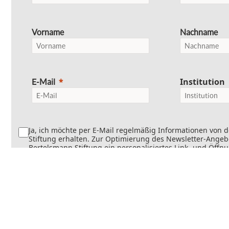
Vorname
Nachname
Institution
E-Mail
Ja, ich möchte per E-Mail regelmäßig Informationen von 
Stiftung erhalten. Zur Optimierung des Newsletter-Angebo
Bertelsmann Stiftung ein personalisiertes Link- und Öffn
Dabei wird erfasst, welche Inhalte geöffnet und welche Li
werden. Die Newsletter können teilweise personalisiert v
Die Einwilligung kann jederzeit mit Wirkung für die Zukun
werden. Weitere Informationen finden Sie in
unseren
Datenschutzinformationen
.
Senden