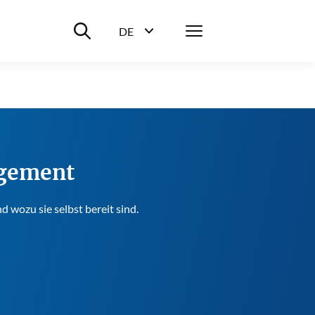
Suche ein-/ausblenden
Menü
DE
Sprachwahl ein-/ausblenden
agement
 wozu sie selbst bereit sind.