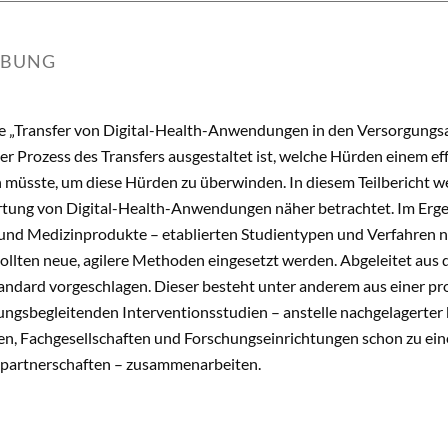
IBUNG
e „Transfer von Digital-Health-Anwendungen in den Versorgungsal
er Prozess des Transfers ausgestaltet ist, welche Hürden einem e
 müsste, um diese Hürden zu überwinden. In diesem Teilbericht 
ng von Digital-Health-Anwendungen näher betrachtet. Im Ergebnis
 und Medizinprodukte – etablierten Studientypen und Verfahren nu
llten neue, agilere Methoden eingesetzt werden. Abgeleitet aus d
andard vorgeschlagen. Dieser besteht unter anderem aus einer p
ngsbegleitenden Interventionsstudien – anstelle nachgelagerter kl
n, Fachgesellschaften und Forschungseinrichtungen schon zu ein
partnerschaften – zusammenarbeiten.