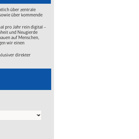
lich über zentrale
ng sowie über kommende
l pro Jahr rein digital ‒
nheit und Neugierde
chauen auf Menschen,
gen wir einen
lusiver direkter