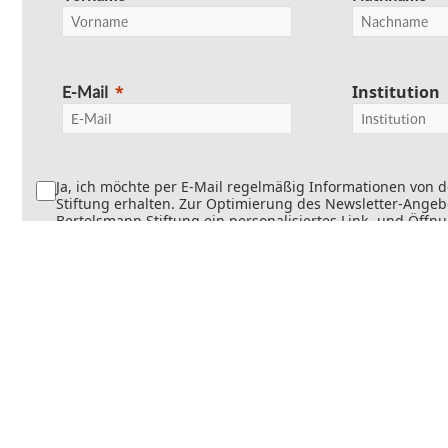
Institution
E-Mail
Ja, ich möchte per E-Mail regelmäßig Informationen von 
Stiftung erhalten. Zur Optimierung des Newsletter-Angebo
Bertelsmann Stiftung ein personalisiertes Link- und Öffn
Dabei wird erfasst, welche Inhalte geöffnet und welche Li
werden. Die Newsletter können teilweise personalisiert v
Die Einwilligung kann jederzeit mit Wirkung für die Zukun
werden. Weitere Informationen finden Sie in
unseren
Datenschutzinformationen
.
Senden