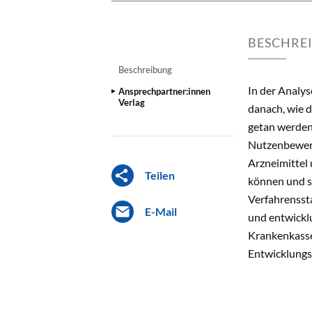
BESCHRE
Beschreibung
In der Analys
Ansprechpartner:innen
Verlag
danach, wie d
getan werden
Nutzenbewertu
Arzneimittel
Teilen
können und so
Verfahrensst
E-Mail
und entwicklu
Krankenkasse
Entwicklungs