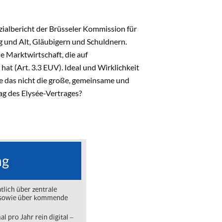
ialbericht der Brüsseler Kommission für
 und Alt, Gläubigern und Schuldnern.
e Marktwirtschaft, die auf
 hat (Art. 3.3 EUV). Ideal und Wirklichkeit
e das nicht die große, gemeinsame und
g des Elysée-Vertrages?
ng
lich über zentrale
ng sowie über kommende
l pro Jahr rein digital ‒