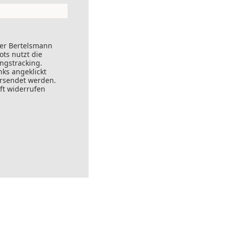
der Bertelsmann
ts nutzt die
ungstracking.
nks angeklickt
ersendet werden.
ft widerrufen