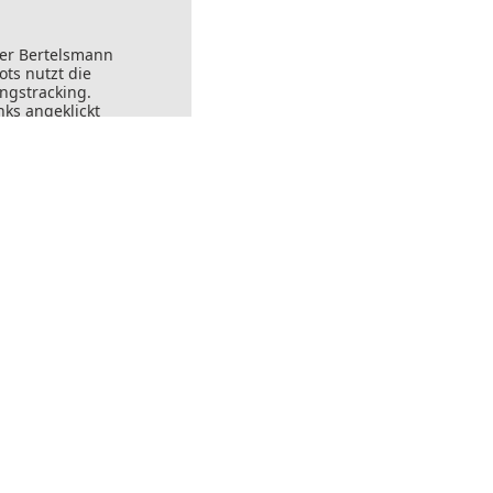
der Bertelsmann
ts nutzt die
ungstracking.
nks angeklickt
ersendet werden.
ft widerrufen