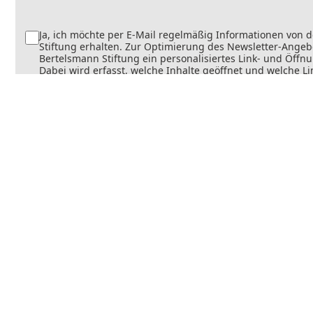
Ja, ich möchte per E-Mail regelmäßig Informationen von 
Stiftung erhalten. Zur Optimierung des Newsletter-Angebo
Bertelsmann Stiftung ein personalisiertes Link- und Öffn
Dabei wird erfasst, welche Inhalte geöffnet und welche Li
werden. Die Newsletter können teilweise personalisiert v
Die Einwilligung kann jederzeit mit Wirkung für die Zukun
werden. Weitere Informationen finden Sie in
unseren
Datenschutzinformationen
.
Senden