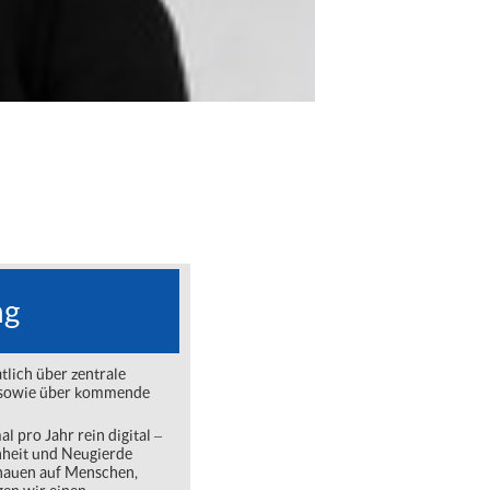
ng
lich über zentrale
ng sowie über kommende
l pro Jahr rein digital ‒
nheit und Neugierde
chauen auf Menschen,