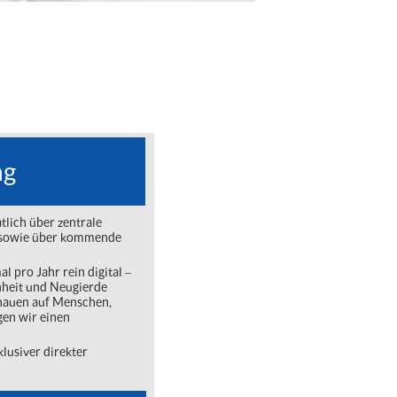
ng
lich über zentrale
ng sowie über kommende
l pro Jahr rein digital ‒
nheit und Neugierde
chauen auf Menschen,
gen wir einen
lusiver direkter