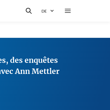
Suche ein-/ausblenden
Menü
DE
Sprachwahl ein-/ausblenden
es, des enquêtes
 avec Ann Mettler