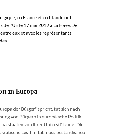
lgique, en France et en Irlande ont
s de l'UE le 17 mai 2019 à La Haye. De
 entre eux et avec les représentants
des.
on in Europa
ropa der Bürger" spricht, tut sich nach
hung von Bürgern in europäische Politik.
ionalstaaten von ihrer Unterstützung: Die
mokratische Legitimität muss beständig neu