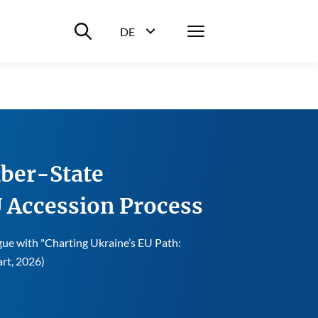
Suche ein-/ausblenden
Menü
DE
Sprachwahl ein-/ausblenden
mber-State
 Accession Process
ue with "Charting Ukraine’s EU Path:
rt, 2026)