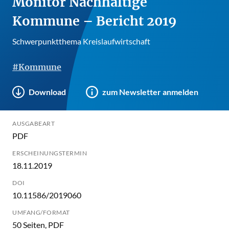
Monitor Nachhaltige
Kommune – Bericht 2019
Schwerpunktthema Kreislaufwirtschaft
#Kommune
Download
zum Newsletter anmelden
AUSGABEART
PDF
ERSCHEINUNGSTERMIN
18.11.2019
DOI
10.11586/2019060
UMFANG/FORMAT
50 Seiten, PDF