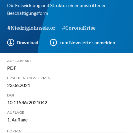
Die Entwicklung und Struktur einer umstrittenen
Beschäftigungsform
#Niedriglohnsektor
#CoronaKrise
Download
zum Newsletter anmelden
AUSGABEART
PDF
ERSCHEINUNGSTERMIN
23.06.2021
DOI
10.11586/2021042
AUFLAGE
1. Auflage
FORMAT