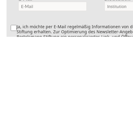
Ja, ich möchte per E-Mail regelmäßig Informationen von 
Stiftung erhalten. Zur Optimierung des Newsletter-Angebo
Bertelsmann Stiftung ein personalisiertes Link- und Öffn
Dabei wird erfasst, welche Inhalte geöffnet und welche Li
werden. Die Newsletter können teilweise personalisiert v
Die Einwilligung kann jederzeit mit Wirkung für die Zukun
werden. Weitere Informationen finden Sie in
unseren
Datenschutzinformationen
.
Senden