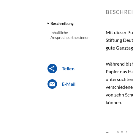
BESCHRE
Beschreibung
Mit dieser Pu
Inhaltliche
Ansprechpartner:innen
Stiftung Deut
gute Ganztag
Während bishe
Teilen
Papier das H
untersuchten 
E-Mail
verschiedene
von zehn Sch
können.