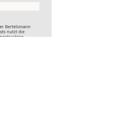
der Bertelsmann
ts nutzt die
ungstracking.
nks angeklickt
ersendet werden.
ft widerrufen