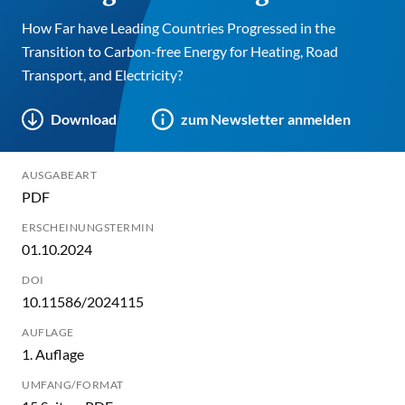
How Far have Leading Countries Progressed in the
Transition to Carbon-free Energy for Heating, Road
Transport, and Electricity?
Download
zum Newsletter anmelden
AUSGABEART
PDF
ERSCHEINUNGSTERMIN
01.10.2024
DOI
10.11586/2024115
AUFLAGE
1. Auflage
UMFANG/FORMAT