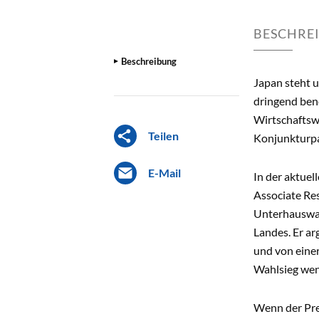
BESCHRE
Beschreibung
Japan steht 
dringend ben
Wirtschaftswa
Teilen
Konjunkturpak
E-Mail
In der aktuel
Associate Res
Unterhauswah
Landes. Er a
und von einer
Wahlsieg weni
Wenn der Prem