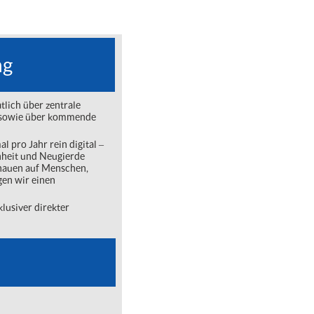
ng
lich über zentrale
ng sowie über kommende
l pro Jahr rein digital ‒
nheit und Neugierde
chauen auf Menschen,
gen wir einen
lusiver direkter