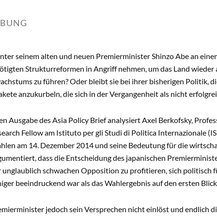
IBUNG
unter seinem alten und neuen Premierminister Shinzo Abe an eine
ötigten Strukturreformen in Angriff nehmen, um das Land wieder 
chstums zu führen? Oder bleibt sie bei ihrer bisherigen Politik, 
ete anzukurbeln, die sich in der Vergangenheit als nicht erfolgre
len Ausgabe des Asia Policy Brief analysiert Axel Berkofsky, Profe
earch Fellow am Istituto per gli Studi di Politica Internazionale (
len am 14. Dezember 2014 und seine Bedeutung für die wirtschaf
rgumentiert, dass die Entscheidung des japanischen Premierminis
 unglaublich schwachen Opposition zu profitieren, sich politisch f
ger beeindruckend war als das Wahlergebnis auf den ersten Blick
ierminister jedoch sein Versprechen nicht einlöst und endlich d