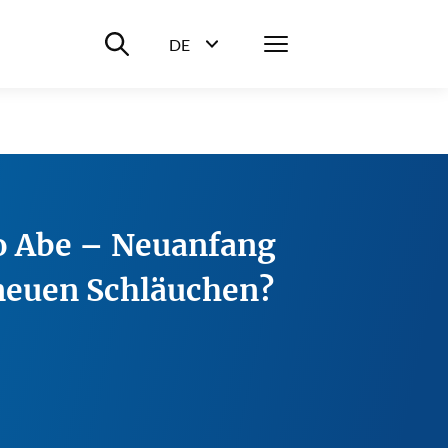
Suche ein-/ausblenden
Menü
DE
Sprachwahl ein-/ausblenden
zo Abe – Neuanfang
 neuen Schläuchen?