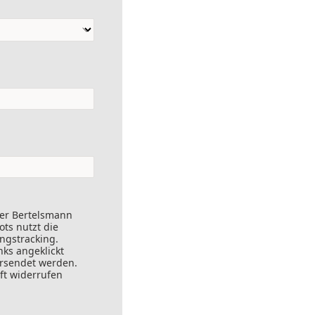
der Bertelsmann
ts nutzt die
ungstracking.
nks angeklickt
ersendet werden.
ft widerrufen